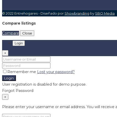
© 2022 Entrehogares - Diseñado por
Showbranding
by
SBQ Media
Compare listings
Compare
Close
Login
×
Remember me
Lost your password?
Login
User registration is disabled for demo purpose.
Forgot Password
×
Please enter your username or email address. You will receive a