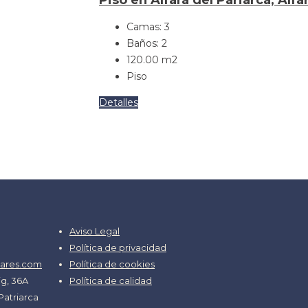
Camas:
3
Baños:
2
120.00
m2
Piso
Detalles
Aviso Legal
Política de privacidad
ares.com
Política de cookies
ig, 36A
Política de calidad
 Patriarca