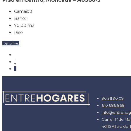
Camas:
3
Baño:
1
70.00
m2
Piso
Detalles
1
2
96 311 90 09
610 686 868
info@entrehog
Carrer 1º de Ma
46115 Alfara del