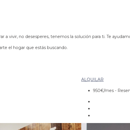
rar a vivir, no desesperes, tenemos la solución para ti. Te ayuda
arte el hogar que estás buscando.
ALQUILAR
950€
/mes - Rese