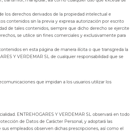
r, transmitir, manipular, así como cualquier uso que exceda de
e los derechos derivados de la propiedad intelectual e
tos contenidos sin la previa y expresa autorización por escrito
ridad de tales contenidos, siempre que dicho derecho se ejercite
erechos, se utilice sin fines comerciales y exclusivamente para
contenidos en esta página de manera ilícita o que transgreda la
EHOGARES Y VERDEMAR SL de cualquier responsabilidad que se
municaciones que impidan a los usuarios utilizar los
dencialidad. ENTREHOGARES Y VERDEMAR SL observará en todo
rotección de Datos de Carácter Personal, y adoptará las
que sus empleados observen dichas prescripciones, así como el