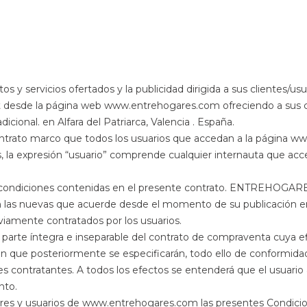
ctos y servicios ofertados y la publicidad dirigida a sus clie
 desde la página web www.entrehogares.com ofreciendo a sus cli
dicional.
en Alfara del Patriarca, Valencia . España.
contrato marco que todos los usuarios que accedan a la página 
s, la expresión “usuario” comprende cualquier internauta que a
las condiciones contenidas en el presente contrato. ENTREHOGAR
n las nuevas que acuerde desde el momento de su publicación en 
eviamente contratados por los usuarios.
parte íntegra e inseparable del contrato de compraventa cuya ef
n que posteriormente se especificarán, todo ello de conformidad c
es contratantes. A todos los efectos se entenderá que el usuario 
nto.
ores y usuarios de www.entrehogares.com las presentes Condicio