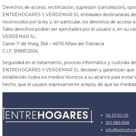
Derechos de acceso, rectificación, supresión (cancelación), oposic
ENTREHOGARES Y VERDEMAR SL entidades destinatarias de los da
reconocidos por la ley y, en particular, los derechos de acceso a 
Tales derechos podrán ser ejercitados por el usuario o, en su c
VERDEMAR SL:
Carrer 1º de Maig, 36A – 46115 Alfara del Patriarca
C.I.F: B98812506.
Seguridad en el tratamiento, proceso informático y custodia de
ENTREHOGARES Y VERDEMAR SL declaran y garantizan que mantie
establecido todos los medios técnicos a su alcance para evitar la 
hecho, que el usuario expresamente acepta, de que las medida
96 311 90 09
610 686 868
info@entrehog