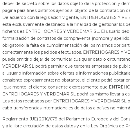
deber de secreto sobre los datos objeto de la protección y dem
página para fines distintos ajenos al objeto de la contratación de
De acuerdo con la legislación vigente, ENTREHOGARES Y VERDEM
está exclusivamente destinado a la finalidad de gestionar los p
ficheros es ENTREHOGARES Y VERDEMAR SL. El usuario deberá p
formalización de contratos de compraventa (nombre y apellidos o
obligatorio; la falta de cumplimentación de los mismos por p
correctamente los pedidos efectuados. ENTREHOGARES Y VERDEMA
puede omitir o dejar de comunicar cualquier dato o circunsta
VERDEMAR SL podrá permitir que terceras empresas de public
al usuario información sobre ofertas e informaciones publicitari
consiente expresamente; no obstante, el cliente podrá optar e
Igualmente, el cliente consiente expresamente que ENTREHOG
ENTREHOGARES Y VERDEMAR SL podrá asimismo llevar a cabo o
Los datos recabados por ENTREHOGARES Y VERDEMAR SL podrán 
cabo transferencias internacionales de datos a países no miembr
Reglamento (UE) 2016/679 del Parlamento Europeo y del Consejo,
y a la libre circulación de estos datos y en la Ley Orgánica de 