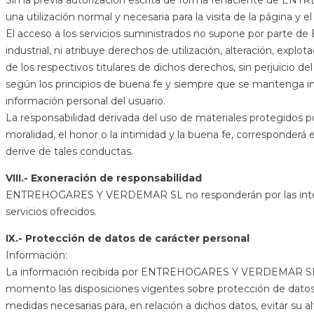
Sin la previa autorización escrita de forma fehaciente de ENTRE
una utilización normal y necesaria para la visita de la página y el
El acceso a los servicios suministrados no supone por parte de
industrial, ni atribuye derechos de utilización, alteración, expl
de los respectivos titulares de dichos derechos, sin perjuicio 
según los principios de buena fe y siempre que se mantenga inalt
información personal del usuario.
La responsabilidad derivada del uso de materiales protegidos po
moralidad, el honor o la intimidad y la buena fe, correspon
derive de tales conductas.
VIII.- Exoneración de responsabilidad
ENTREHOGARES Y VERDEMAR SL no responderán por las interrupci
servicios ofrecidos.
IX.- Protección de datos de carácter personal
Información:
La información recibida por ENTREHOGARES Y VERDEMAR SL a
momento las disposiciones vigentes sobre protección de datos, 
medidas necesarias para, en relación a dichos datos, evitar su 