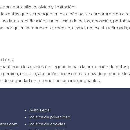
ión, portabilidad, olvido y limitación:
tos que se recogen en esta página, se comprometen a respetar 
los datos, rectificación, cancelación de datos, oposición, portabili
aso, por quien lo represente, mediante solicitud escrita y firmad
 datos:
nen los niveles de seguridad para la protección de datos per
pérdida, mal uso, alteración, acceso no autorizado y robo de los da
s de seguridad en Internet no son inexpugnables.
Aviso Legal
Política de privacidad
ares.com
Política de cookies