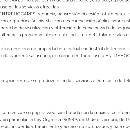
HOGARES no está permitido utilizar, copiar, distribuir, reproduci
 uso de los servicios ofrecidos.
 ENTREHOGARES renuncia, transmisión ni cesión total o parcial d
otación, reproducción, distribución o comunicación pública sobre es
del derecho de visualización y obtención de copia privada de segu
erada la propiedad intelectual e industrial del titular de tales d
r los derechos de propiedad intelectual e industrial de terceros 
derá exclusivamente al usuario, eximiendo en todo caso a ENTR
ones que se produzcan en los servicios eléctricos o de teleco
 través de su página web será tratada con la máxima confi
en particular, la Ley Orgánica 15/1999, de 13 de diciembre, de P
alteración, pérdida, tratamiento y acceso no autorizados y para 