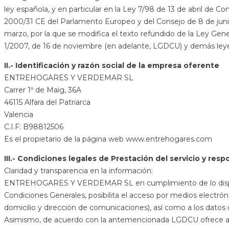
ley española, y en particular en la Ley 7/98 de 13 de abril de C
2000/31 CE del Parlamento Europeo y del Consejo de 8 de junio,
marzo, por la que se modifica el texto refundido de la Ley Gen
1/2007, de 16 de noviembre (en adelante, LGDCU) y demás leyes
II.- Identificación y razón social de la empresa oferente
ENTREHOGARES Y VERDEMAR SL
Carrer 1º de Maig, 36A
46115 Alfara del Patriarca
Valencia
C.I.F: B98812506
Es el propietario de la página web www.entrehogares.com
III.- Condiciones legales de Prestación del servicio y resp
Claridad y transparencia en la información:
ENTREHOGARES Y VERDEMAR SL en cumplimiento de lo dispuesto 
Condiciones Generales, posibilita el acceso por medios electróni
domicilio y dirección de comunicaciones), así como a los datos
Asimismo, de acuerdo con la antemencionada LGDCU ofrece al cli