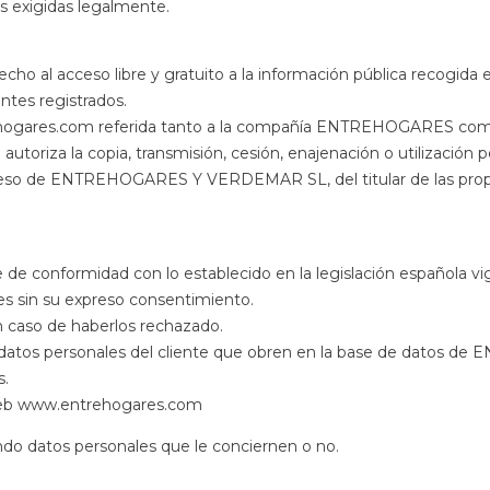
s exigidas legalmente.
echo al acceso libre y gratuito a la información pública reco
entes registrados.
ehogares.com referida tanto a la compañía ENTREHOGARES como e
autoriza la copia, transmisión, cesión, enajenación o utilización por
reso de ENTREHOGARES Y VERDEMAR SL, del titular de las propie
e de conformidad con lo establecido en la legislación española v
tes sin su expreso consentimiento.
en caso de haberlos rechazado.
os datos personales del cliente que obren en la base de datos de
s.
 web www.entrehogares.com
do datos personales que le conciernen o no.