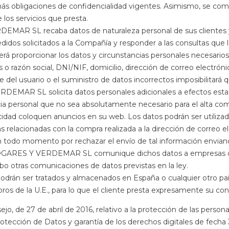
ás obligaciones de confidencialidad vigentes. Asimismo, se compr
 los servicios que presta.
AR SL recaba datos de naturaleza personal de sus clientes y lo
edidos solicitados a la Compañía y responder a las consultas que
roporcionar los datos y circunstancias personales necesarios 
 razón social, DNI/NIF, domicilio, dirección de correo electrónic
arte del usuario o el suministro de datos incorrectos imposib
R SL solicita datos personales adicionales a efectos estadísti
ncia personal que no sea absolutamente necesario para el alta 
idad coloquen anuncios en su web. Los datos podrán ser util
as relacionadas con la compra realizada a la dirección de correo e
n todo momento por rechazar el envío de tal información enviand
ARES Y VERDEMAR SL comunique dichos datos a empresas o banc
tras comunicaciones de datos previstas en la ley.
ser tratados y almacenados en España o cualquier otro país 
os de la U.E., para lo que el cliente presta expresamente su cons
 de 27 de abril de 2016, relativo a la protección de las personas
Protección de Datos y garantía de los derechos digitales de fecha