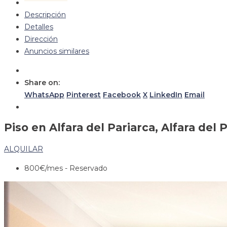
Descripción
Detalles
Dirección
Anuncios similares
Share on:
WhatsApp
Pinterest
Facebook
X
LinkedIn
Email
Piso en Alfara del Pariarca, Alfara del 
ALQUILAR
800€
/mes - Reservado