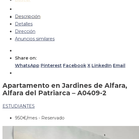
Descripción
963 119 009
Detalles
Dirección
Anuncios similares
Share on:
WhatsApp
Pinterest
Facebook
X
LinkedIn
Email
Apartamento en Jardines de Alfara,
Alfara del Patriarca – A0409-2
ESTUDIANTES
950€
/mes - Reservado