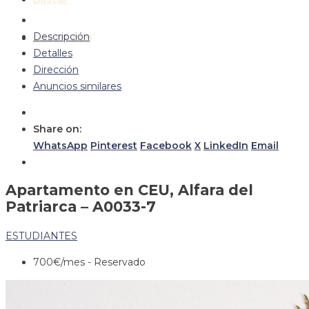
Descripción
963 119 009
Detalles
Dirección
Anuncios similares
Share on:
WhatsApp
Pinterest
Facebook
X
LinkedIn
Email
Apartamento en CEU, Alfara del
Patriarca – A0033-7
ESTUDIANTES
700€
/mes - Reservado