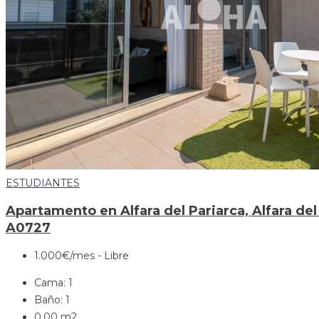
ESTUDIANTES
Apartamento en Alfara del Pariarca, Alfara del
A0727
1.000€
/mes - Libre
Cama:
1
Baño:
1
0.00
m2