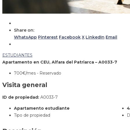
Share on:
WhatsApp
Pinterest
Facebook
X
LinkedIn
Email
ESTUDIANTES
Apartamento en CEU, Alfara del Patriarca – A0033-7
700€
/mes - Reservado
Visita general
ID de propiedad:
A0033-7
Apartamento estudiante
Tipo de propiedad
D