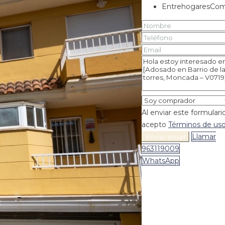
EntrehogaresCom
Al enviar este formulari
acepto
Términos de us
Llamar
Enviar email
963119009
WhatsApp