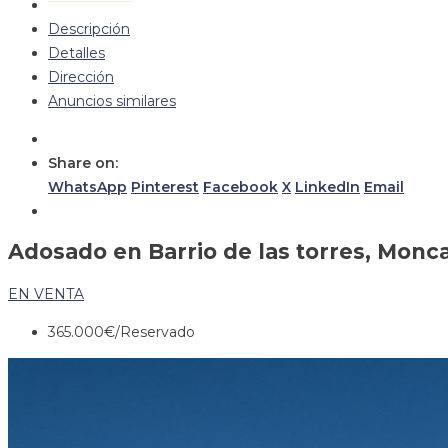
Descripción
Detalles
Dirección
Anuncios similares
Share on:
WhatsApp
Pinterest
Facebook
X
LinkedIn
Email
Adosado en Barrio de las torres, Monc
EN VENTA
365.000€
/Reservado