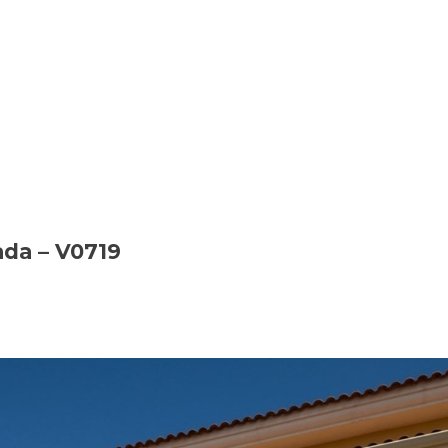
ada – V0719